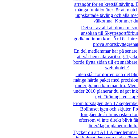
arrangör för en kretsfälttävling. 
många funktionärer för att matc
uppskattade tävling och alla m
välkomna. Kommer d
Det ser av allt att döma ut so
ansökan till Skyttesportförbun
godkänd inom kort. Är DU intres
prova sportskyttegrena
En del medlemmar har på senare 
att vår hemsida varit seg. Tycke
borde flytta sidan till ett snabba
webbhotell?
Julen står för dörren och det blir
många hårda paket med precision
under granen kan man tro. Men h
under 2010 planerar du något in
nytt "träningsredskap
From torsdagen den 17 september 
Bollhuset igen och skjuter. P
föregående år finns risken för
eftersom vi inte direkt blivit fä
tider/dagar planerar du tr
Tycker du att ALLA medlemmar 
inkluderat dem som tävlar för a