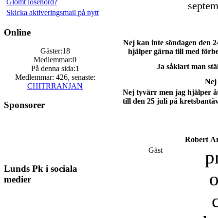
Glömt lösenord?
septem
Skicka aktiveringsmail på nytt
Online
Nej kan inte söndagen den 2
Gäster:18
hjälper gärna till med förb
Medlemmar:0
Ja såklart man stä
På denna sida:1
Medlemmar: 426, senaste:
Nej
CHITRRANJAN
Nej tyvärr men jag hjälper 
till den 25 juli på kretsbantä
Sponsorer
Robert
Ar
Gäst
p
Lunds Pk i sociala
o
medier