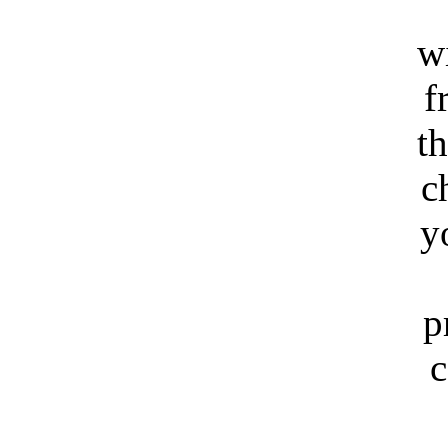
w
f
t
c
y
p
c