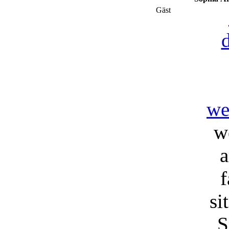
Gäst
we
w
f
si
S