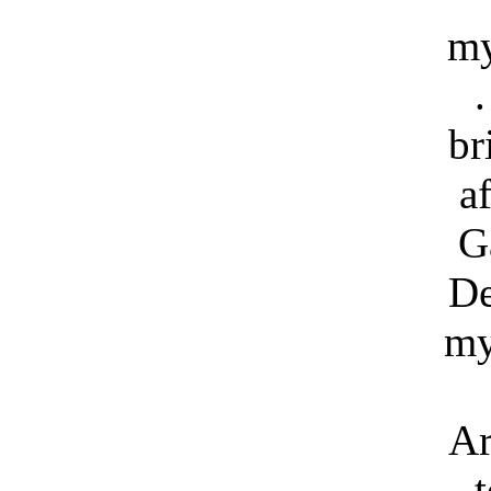
my
.
br
a
G
De
my
Ar
t