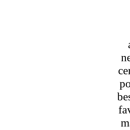
n
ce
po
be
fa
m