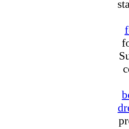
st
f
Su
c
b
dr
pr