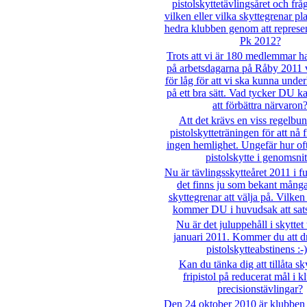
pistolskyttetävlingsåret och frå
vilken eller vilka skyttegrenar pl
hedra klubben genom att represe
Pk 2012?
Trots att vi är 180 medlemmar h
på arbetsdagarna på Råby 2011 v
för låg för att vi ska kunna unde
på ett bra sätt. Vad tycker DU ka
att förbättra närvaron
Att det krävs en viss regelbu
pistolskytteträningen för att nå 
ingen hemlighet. Ungefär hur oft
pistolskytte i genomsnit
Nu är tävlingsskytteåret 2011 i f
det finns ju som bekant många
skyttegrenar att välja på. Vilken
kommer DU i huvudsak att sats
Nu är det juluppehåll i skyttet
januari 2011. Kommer du att d
pistolskytteabstinens :-)
Kan du tänka dig att tillåta s
fripistol på reducerat mål i 
precisionstävlingar?
Den 24 oktober 2010 är klubben 