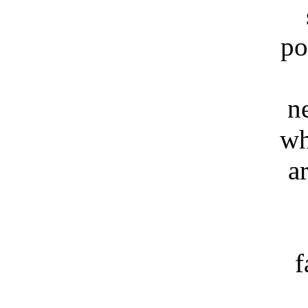
po
n
wh
a
f