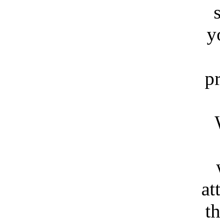
y
p
at
th