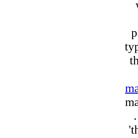
p
ty
t
ma
ma
't