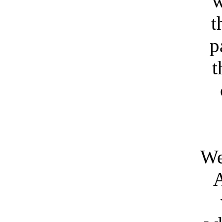
w
t
p
t
We
A