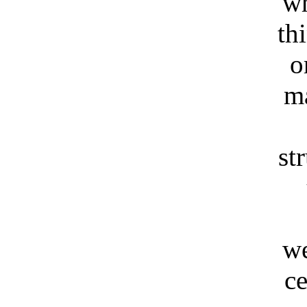
wh
th
o
m
st
we
ce