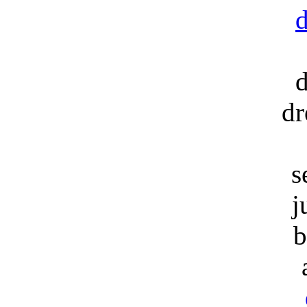
dr
s
j
b