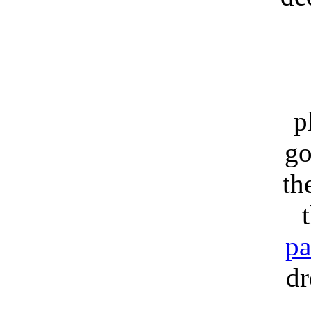
p
go
th
pa
dr