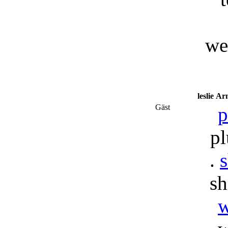
we
leslie
Arm
Gäst
p
pl
.
s
sh
w