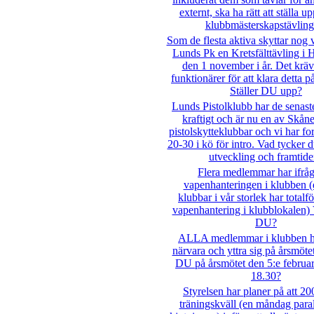
externt, ska ha rätt att ställa u
klubbmästerskapstävling
Som de flesta aktiva skyttar nog 
Lunds Pk en Kretsfälttävling i 
den 1 november i år. Det krä
funktionärer för att klara detta på
Ställer DU upp?
Lunds Pistolklubb har de senast
kraftigt och är nu en av Skåne
pistolskytteklubbar och vi har fo
20-30 i kö för intro. Vad tycker
utveckling och framtid
Flera medlemmar har ifråg
vapenhanteringen i klubben (d
klubbar i vår storlek har total
vapenhantering i klubblokalen)
DU?
ALLA medlemmar i klubben har
närvara och yttra sig på årsmö
DU på årsmötet den 5:e februar
18.30?
Styrelsen har planer på att 2
träningskväll (en måndag paral