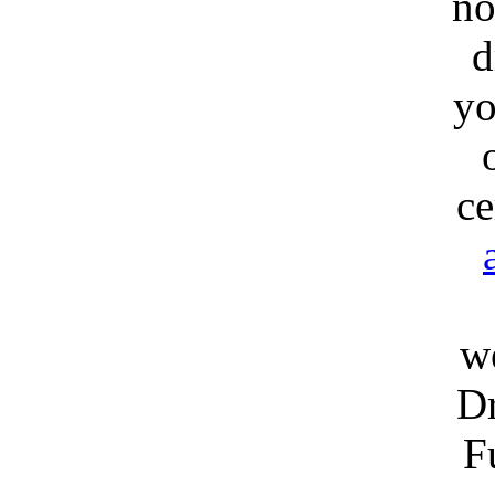
no
d
yo
ce
w
Dr
F