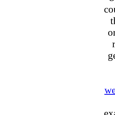
co
t
o
g
we
ex