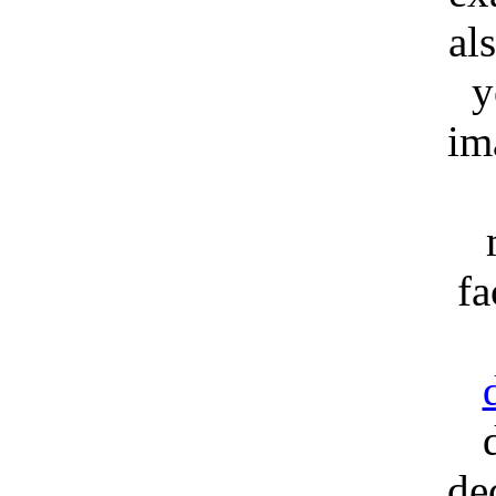
al
y
im
fa
de