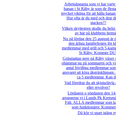
Arbetsdagarna som vi har varje 
banan i St Råby är som de flesta
mycket viktiga för att hålla banan 
Hur ofta är du med och drar ditt
stacken??
Vilken skyttegren skulle du helst 
av här på klubbens hems
Nu på lördag den 25 augusti är d
den årliga familjefesten för 
medlemmar med grill och 5-kamp 
St Råby. Kommer DU
Gräsmattan nere på Råby växer
ohämmat nu på sommaren och vi 
antal frivilliga medlemmar som
ansvaret att köra åkgräsklippare
ca 5 medlemmar. Kan d
Vad föredrar du att skjuta/tävla
eller revolver?
Lördagen o söndagen den 14-
arrangerar vi i Lunds Pk Kretsmä
Fält. ALLA medlemmar som k
som funktionärer. Komme
Då kör vi snart igång n