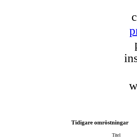
c
p
in
w
Tidigare omröstningar
Titel