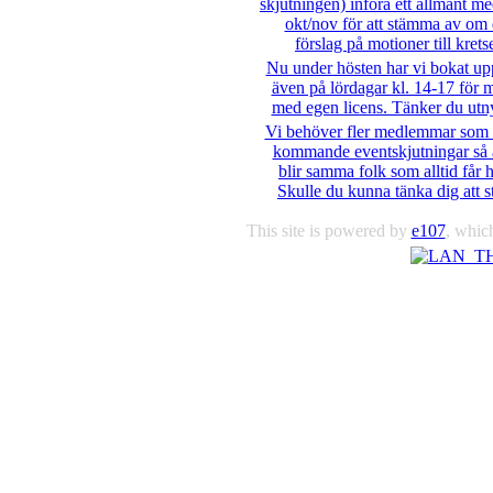
skjutningen) införa ett allmänt m
okt/nov för att stämma av om 
förslag på motioner till kret
Nu under hösten har vi bokat up
även på lördagar kl. 14-17 för
med egen licens. Tänker du utny
Vi behöver fler medlemmar som h
kommande eventskjutningar så at
blir samma folk som alltid får hå
Skulle du kunna tänka dig att s
This site is powered by
e107
, which