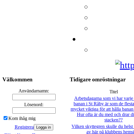
Välkommen
Tidigare omröstningar
Användarnamn:
Titel
Arbetsdagarna som vi har varje 
banan i St Råby är som de flesta
Lösenord:
mycket viktiga för att hålla banan 
Hur ofta är du med och drar ditt
Kom ihåg mig
stacken??
Vilken skyttegren skulle du helst 
Registrera
av här på klubbens hems