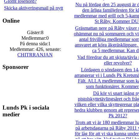
Glömt lösenord?
Nu på lördag den 25 augusti är d
Skicka aktiveringsmail på nytt
den årliga familjefesten för 
medlemmar med grill och 5-kamp 
Online
St Råby. Kommer DU
Gräsmattan nere på Råby växer
Gäster:8
ohämmat nu på sommaren och vi 
Medlemmar:0
antal frivilliga medlemmar som
På denna sida:1
ansvaret att köra åkgräsklippare
Medlemmar: 426, senaste:
ca 5 medlemmar. Kan d
CHITRRANJAN
Vad föredrar du att skjuta/tävla
eller revolver?
Sponsorer
Lördagen o söndagen den 14-
arrangerar vi i Lunds Pk Kretsmä
Fält. ALLA medlemmar som k
som funktionärer. Komme
Då kör vi snart igång n
pistolskyttetävlingsåret och frå
vilken eller vilka skyttegrenar pl
Lunds Pk i sociala
hedra klubben genom att represe
medier
Pk 2012?
Trots att vi är 180 medlemmar h
på arbetsdagarna på Råby 2011 v
för låg för att vi ska kunna unde