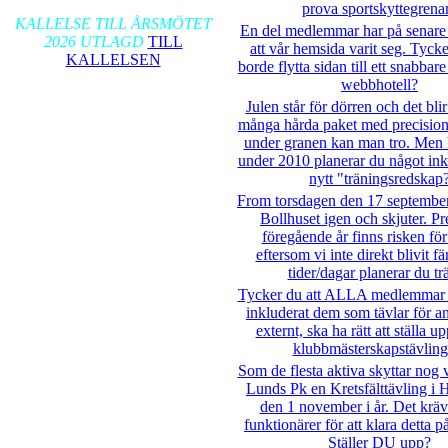
2026-01-17
prova sportskyttegrena
KALLELSE TILL ÅRSMÖTET
En del medlemmar har på senare 
2026 UTLAGD
TILL
att vår hemsida varit seg. Tycke
KALLELSEN
borde flytta sidan till ett snabba
webbhotell?
Julen står för dörren och det blir
många hårda paket med precision
under granen kan man tro. Men h
under 2010 planerar du något in
nytt "träningsredskap
From torsdagen den 17 september 
Bollhuset igen och skjuter. P
föregående år finns risken för
eftersom vi inte direkt blivit fä
tider/dagar planerar du tr
Tycker du att ALLA medlemmar 
inkluderat dem som tävlar för a
externt, ska ha rätt att ställa u
klubbmästerskapstävling
Som de flesta aktiva skyttar nog 
Lunds Pk en Kretsfälttävling i 
den 1 november i år. Det krä
funktionärer för att klara detta på
Ställer DU upp?