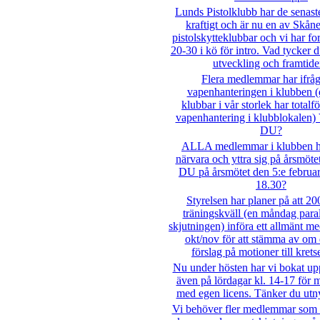
Lunds Pistolklubb har de senast
kraftigt och är nu en av Skåne
pistolskytteklubbar och vi har fo
20-30 i kö för intro. Vad tycker
utveckling och framtid
Flera medlemmar har ifråg
vapenhanteringen i klubben (d
klubbar i vår storlek har total
vapenhantering i klubblokalen)
DU?
ALLA medlemmar i klubben har
närvara och yttra sig på årsmö
DU på årsmötet den 5:e februar
18.30?
Styrelsen har planer på att 2
träningskväll (en måndag paral
skjutningen) införa ett allmänt m
okt/nov för att stämma av om 
förslag på motioner till kret
Nu under hösten har vi bokat up
även på lördagar kl. 14-17 för
med egen licens. Tänker du utny
Vi behöver fler medlemmar som h