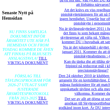
på ett bra sätt. Vad tycker DU ka
att förbättra närvaron
Att det krävs en viss regelbu
Senaste Nytt på
pistolskytteträningen för att nå 
Hemsidan
ingen hemlighet. Ungefär hur oft
pistolskytte i genomsnit
2026-02-17
Nu är tävlingsskytteåret 2011 i f
NU FINNS SAMTLIGA
det finns ju som bekant många
DOKUMENT INFÖR
skyttegrenar att välja på. Vilken
ÅRSMÖTET UTE HÄR PÅ
kommer DU i huvudsak att sats
HEMSIDAN OCH FROM
Nu är det juluppehåll i skyttet
TOSDAG KOMMER DE ÄVEN
januari 2011. Kommer du att d
ATT FINNAS PÅ BLHUSETS
pistolskytteabstinens :-)
ANSLAGSTAVLA!
TILL
Kan du tänka dig att tillåta s
VIKTIGA DOKUMENT
fripistol på reducerat mål i 
precisionstävlingar?
2026-01-24
Den 24 oktober 2010 är klubben 
FÖRSLAG TILL
arrangör för en kretsfälttävling. 
TÄVLINGSPROGRAM FÖR
många funktionärer för att matc
2026-27 UTLAGT SAMT
uppskattade tävling och alla m
JUSTERADE
välkomna. Kommer d
ÅRSMÖTESPROTOKOLL
FRÅN 2023-2025
TILL
Det ser av allt att döma ut so
VIKTIGA DOKUMENT
ansökan till Skyttesportförbun
godkänd inom kort. Är DU intres