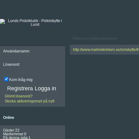
HEM
FORUM
LÄNKAR
Välkommen
Fältserien Malmökretsen
http://www.malmokretsen.se/omskytte/8-s
Användarnamn:
Lösenord:
Kom ihåg mig
Registrera
Glömt lösenord?
Skicka aktiveringsmail på nytt
Online
Gäster:22
Medlemmar:0
På denna sida:1