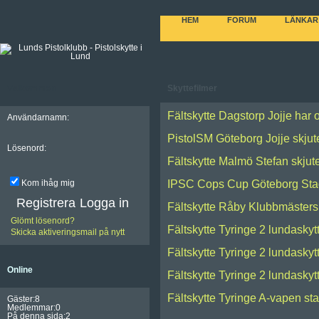
HEM
FORUM
LÄNKAR
Välkommen
Skyttefilmer
Fältskytte Dagstorp Jojje har
Användarnamn:
PistolSM Göteborg Jojje skjute
Lösenord:
Fältskytte Malmö Stefan skjut
IPSC Cops Cup Göteborg Sta
Kom ihåg mig
Registrera
Fältskytte Råby Klubbmästers
Glömt lösenord?
Fältskytte Tyringe 2 lundaskyt
Skicka aktiveringsmail på nytt
Fältskytte Tyringe 2 lundaskyt
Online
Fältskytte Tyringe 2 lundaskyt
Fältskytte Tyringe A-vapen st
Gäster:8
Medlemmar:0
På denna sida:2