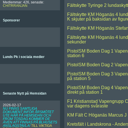
Medlemmar: 426, senaste:
Fältskytte Tyringe 2 lundaskyt
CHITRRANJAN
Fältskytte KM Höganäs 4 lunda
K skjuter på baksidan av fig
Sponsorer
Fältskytte KM Höganäs Stefan
Fältskytte KM Höganäs 4 lunda
sekunder
PistolSM Boden Dag 1 Vapengr
station 6
Lunds Pk i sociala medier
PistolSM Boden Dag 2 Vapengr
PistolSM Boden Dag 3 Vapengr
på station 5
PistolSM Boden Dag 4 Vapengr
direkt på station 1
Senaste Nytt på Hemsidan
F1 Kristianstad Vapengrupp C 
2026-02-17
var dagens svåraste
NU FINNS SAMTLIGA
DOKUMENT INFÖR ÅRSMÖTET
KM Fält C Höganäs Marcus J -
UTE HÄR PÅ HEMSIDAN OCH
FROM TOSDAG KOMMER DE
ÄVEN ATT FINNAS PÅ BLHUSETS
Kretsfält i Landskrona - Ande
ANSLAGSTAVLA!
TILL VIKTIGA