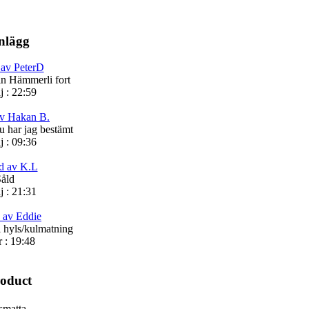
nlägg
 av PeterD
din Hämmerli fort
j : 22:59
av Hakan B.
 har jag bestämt
j : 09:36
d av K.L
åld
j : 21:31
 av Eddie
l hyls/kulmatning
r : 19:48
roduct
matta