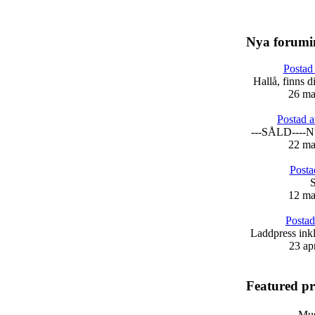
Nya forumi
Postad
Hallå, finns 
26 ma
Postad 
---SÅLD----Nu
22 ma
Posta
S
12 ma
Postad
Laddpress ink
23 ap
Featured p
Mus