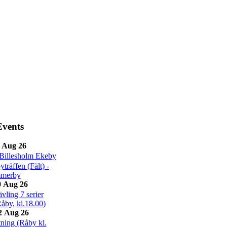
vents
 Aug 26
Billesholm Ekeby
räffen (Fält) -
merby
 Aug 26
ling 7 serier
Råby, kl.18.00)
2 Aug 26
ning (Råby kl.