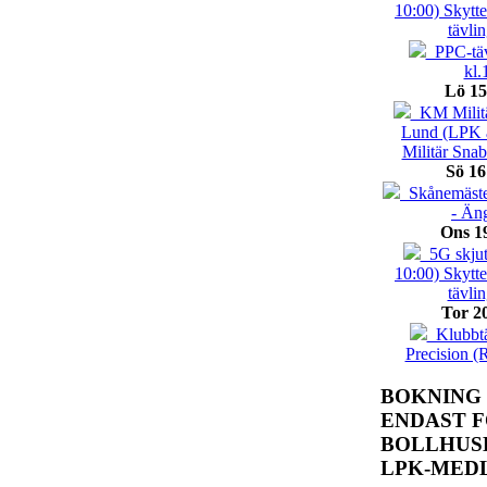
10:00) Skytt
tävli
PPC-täv
kl.
Lö 15
KM Militä
Lund (LPK 
Militär Sna
Sö 16
Skånemäster
- Än
Ons 1
5G skjut
10:00) Skytt
tävli
Tor 2
Klubbtäv
Precision (
BOKNING
ENDAST 
BOLLHUS
LPK-MED