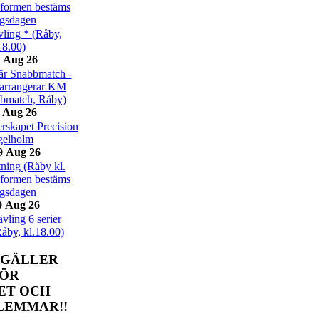
eformen bestäms
ngsdagen
ling * (Råby,
18.00)
 Aug 26
r Snabbmatch -
arrangerar KM
bbmatch, Råby)
 Aug 26
skapet Precision
gelholm
9 Aug 26
ning (Råby kl.
eformen bestäms
ngsdagen
0 Aug 26
ling 6 serier
Råby, kl.18.00)
 GÄLLER
FÖR
ET OCH
LEMMAR!!