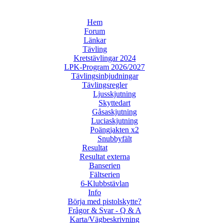
Hem
Forum
Länkar
Tävling
Kretstävlingar 2024
LPK-Program 2026/2027
Tävlingsinbjudningar
Tävlingsregler
Ljusskjutning
Skyttedart
Gåsaskjutning
Luciaskjutning
Poängjakten x2
Snubbyfält
Resultat
Resultat externa
Banserien
Fältserien
6-Klubbstävlan
Info
Börja med pistolskytte?
Frågor & Svar - Q & A
Karta/Vägbeskrivning