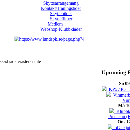
Skyttearrangemang
Kontakt/Träningstider
Skyttebilder
Skyttefilmer
Medlem
Webshop-Klubbkläder
kad sida existerar inte
Upcoming E
Sö 09
KP5 / P5 - 
Vimmerbyt
Vim
Må 10
Klubbtäv
Precision (
Ons 1
5G skjut