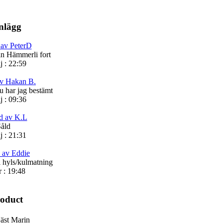
nlägg
 av PeterD
din Hämmerli fort
j : 22:59
av Hakan B.
 har jag bestämt
j : 09:36
d av K.L
åld
j : 21:31
 av Eddie
l hyls/kulmatning
r : 19:48
roduct
st Marin