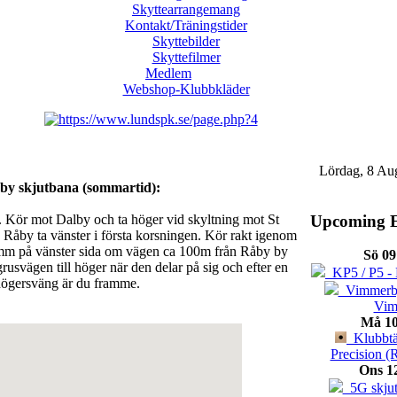
Skyttearrangemang
Kontakt/Träningstider
Skyttebilder
Skyttefilmer
Medlem
Webshop-Klubbkläder
Lördag, 8 Au
by skjutbana (sommartid):
Upcoming E
 Kör mot Dalby och ta höger vid skyltning mot St
Råby ta vänster i första korsningen. Kör rakt igenom
amm på vänster sida om vägen ca 100m från Råby by
Sö 09
rusvägen till höger när den delar på sig och efter en
KP5 / P5 - 
högersväng är du framme.
Vimmerbyt
Vim
Må 10
Klubbtäv
Precision (
Ons 1
5G skjut