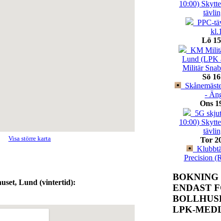
10:00) Skytt
tävli
PPC-täv
kl.
Lö 15
KM Militä
Lund (LPK 
Militär Sna
Sö 16
Skånemäster
- Än
Ons 1
5G skjut
10:00) Skytt
tävli
Visa större karta
Tor 2
Klubbtäv
Precision (
BOKNING
huset, Lund (vintertid):
ENDAST 
BOLLHUS
LPK-MED