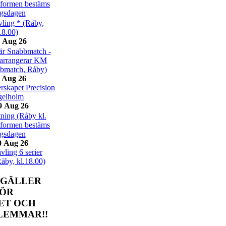
eformen bestäms
ngsdagen
ling * (Råby,
18.00)
 Aug 26
r Snabbmatch -
arrangerar KM
bbmatch, Råby)
 Aug 26
skapet Precision
gelholm
9 Aug 26
ning (Råby kl.
eformen bestäms
ngsdagen
0 Aug 26
ling 6 serier
Råby, kl.18.00)
 GÄLLER
FÖR
ET OCH
LEMMAR!!