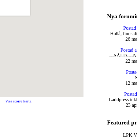
Nya forumi
Postad
Hallå, finns 
26 ma
Postad 
---SÅLD----Nu
22 ma
Posta
S
12 ma
Postad
Laddpress ink
Visa större karta
23 ap
Featured p
LPK Vä