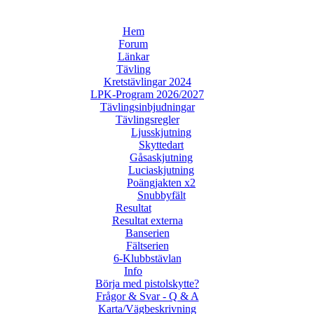
Hem
Forum
Länkar
Tävling
Kretstävlingar 2024
LPK-Program 2026/2027
Tävlingsinbjudningar
Tävlingsregler
Ljusskjutning
Skyttedart
Gåsaskjutning
Luciaskjutning
Poängjakten x2
Snubbyfält
Resultat
Resultat externa
Banserien
Fältserien
6-Klubbstävlan
Info
Börja med pistolskytte?
Frågor & Svar - Q & A
Karta/Vägbeskrivning