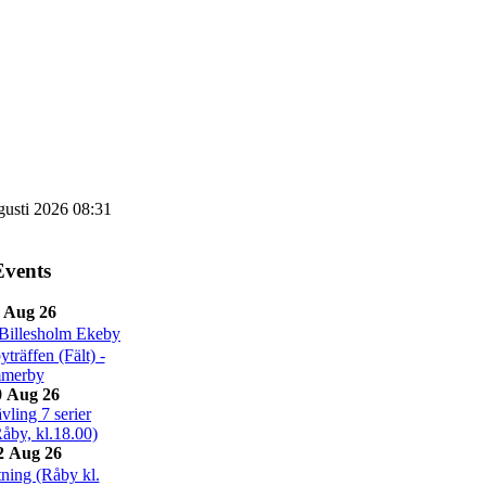
gusti 2026 08:31
vents
 Aug 26
Billesholm Ekeby
räffen (Fält) -
merby
 Aug 26
ling 7 serier
Råby, kl.18.00)
2 Aug 26
ning (Råby kl.