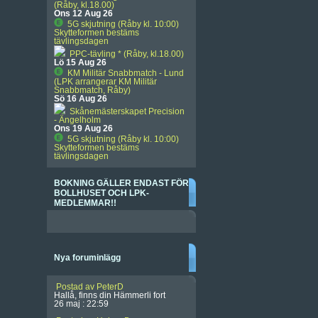
(Råby, kl.18.00)
Ons 12 Aug 26
5G skjutning (Råby kl. 10:00)
Skytteformen bestäms
tävlingsdagen
PPC-tävling * (Råby, kl.18.00)
Lö 15 Aug 26
KM Militär Snabbmatch - Lund
(LPK arrangerar KM Militär
Snabbmatch, Råby)
Sö 16 Aug 26
Skånemästerskapet Precision
- Ängelholm
Ons 19 Aug 26
5G skjutning (Råby kl. 10:00)
Skytteformen bestäms
tävlingsdagen
BOKNING GÄLLER ENDAST FÖR
BOLLHUSET OCH LPK-
MEDLEMMAR!!
Nya foruminlägg
Postad av PeterD
Hallå, finns din Hämmerli fort
26 maj : 22:59