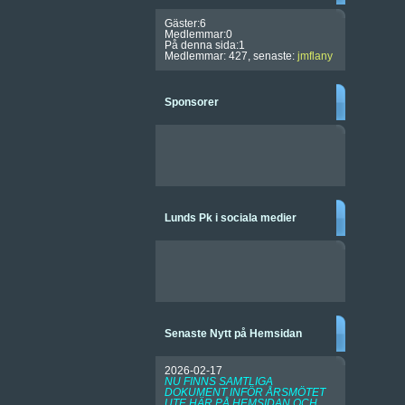
Gäster:6
Medlemmar:0
På denna sida:1
Medlemmar: 427, senaste:
jmflany
Sponsorer
Lunds Pk i sociala medier
Senaste Nytt på Hemsidan
2026-02-17
NU FINNS SAMTLIGA
DOKUMENT INFÖR ÅRSMÖTET
UTE HÄR PÅ HEMSIDAN OCH