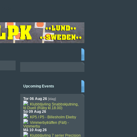
EDLEM
Upcoming Events
Tor 06 Aug 26
[idag]
Klubbtävling Snabbskjutning,
fd Duell (Råby kl.18.00)
Sö 09 Aug 26
KP5 / P5 - Billesholm Ekeby
Vimmerbyträffen (Fält) -
Vimmerby
Må 10 Aug 26
Klubbtävling 7 serier Precision