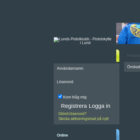
HEM
Välkommen
Felakti
Önskad 
Användarnamn:
Lösenord:
Kom ihåg mig
Registrera
Glömt lösenord?
Skicka aktiveringsmail på nytt
Online