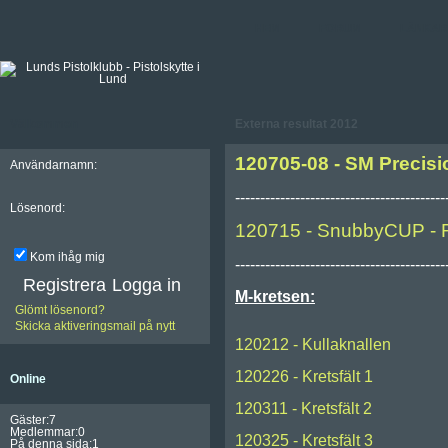
HEM
FORUM
LÄNKAR
Välkommen
Externa resultat 2012
120705-08 - SM Precisio
Användarnamn:
------------------------------------------
Lösenord:
120715 - SnubbyCUP - 
Kom ihåg mig
------------------------------------------
Registrera
M-kretsen:
Glömt lösenord?
Skicka aktiveringsmail på nytt
120212 - Kullaknallen
120226 - Kretsfält 1
Online
120311 - Kretsfält 2
Gäster:7
Medlemmar:0
120325 - Kretsfält 3
På denna sida:1