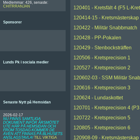
Medlemmar: 426, senaste:
CHITRRANJAN
120401 - Kretsfält 4 (F5 L-Kre
120414-15 - Kretsmästerskap 
Sponsorer
120422 - Militär Snabbmatch
120428 - PP-Pokalen
120429 - Stenbocksträffen
120506 - Kretsprecision 1
Lunds Pk i sociala medier
120527 - Kretsprecision 2
120602-03 - SSM Militär Sna
120616 - Kretsprecision 3
120624 - Lundaskottet
Senaste Nytt på Hemsidan
120701 - Kretsprecision 4 (P3 
2026-02-17
120722 - Kretsprecision 5
NU FINNS SAMTLIGA
DOKUMENT INFÖR ÅRSMÖTET
UTE HÄR PÅ HEMSIDAN OCH
120805 - Kretsprecision 6
FROM TOSDAG KOMMER DE
ÄVEN ATT FINNAS PÅ BLHUSETS
120908-09 - Kretsmästerskap 
ANSLAGSTAVLA!
TILL VIKTIGA