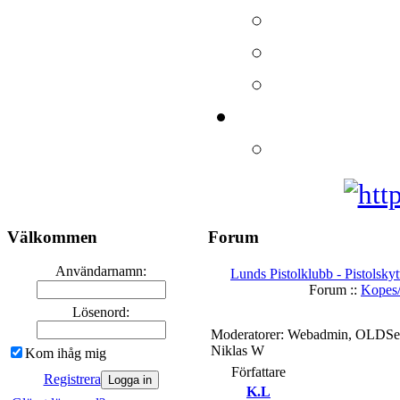
Välkommen
Forum
Användarnamn:
Lunds Pistolklubb - Pistolskyt
Forum ::
Kopes/
Lösenord:
Moderatorer: Webadmin, OLDSecr
Niklas W
Kom ihåg mig
Författare
Registrera
K.L