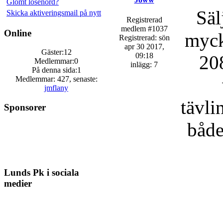
Glömt lösenord?
Säl
Skicka aktiveringsmail på nytt
Registrerad
medlem #1037
Online
myck
Registrerad: sön
apr 30 2017,
Gäster:12
09:18
208
Medlemmar:0
inlägg: 7
På denna sida:1
Medlemmar: 427, senaste:
jmflany
tävli
Sponsorer
både
Lunds Pk i sociala
medier