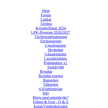
Hem
Forum
Länkar
Tävling
Kretstävlingar 2024
LPK-Program 2026/2027
Tävlingsinbjudningar
Tävlingsregler
Ljusskjutning
Skyttedart
Gåsaskjutning
Luciaskjutning
Poängjakten x2
Snubbyfält
Resultat
Resultat externa
Banserien
Fältserien
6-Klubbstävlan
Info
Börja med pistolskytte?
Frågor & Svar - Q & A
Karta/Vägbeskrivning