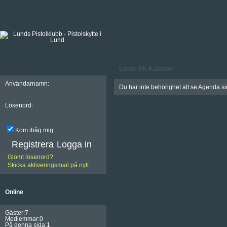
HEM
FORUM
LÄNKAR
Välkommen
Lunds PK Kalender
Användarnamn:
Du har inte behörighet att se Agenda s
Lösenord:
Kom ihåg mig
Registrera
Glömt lösenord?
Skicka aktiveringsmail på nytt
Online
Gäster:7
Medlemmar:0
På denna sida:1