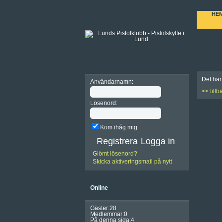
HE
Välkommen
Det här
Användarnamn:
<< tillb
Lösenord:
Kom ihåg mig
Registrera
Glömt lösenord?
Skicka aktiveringsmail på nytt
Online
Gäster:28
Medlemmar:0
På denna sida:4