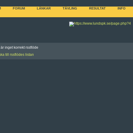
M
FORUM
LÄNKAR
TÄVLING
RESULTAT
INFO
 är inget korrekt rssflöde
aka till rssflödes listan