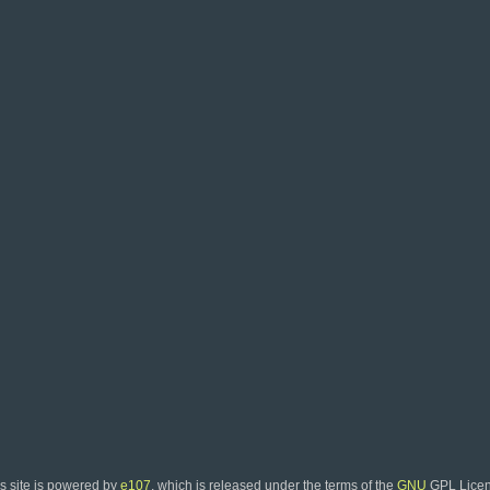
s site is powered by
e107
, which is released under the terms of the
GNU
GPL Licen