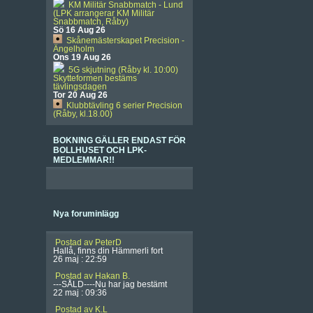
KM Militär Snabbmatch - Lund
(LPK arrangerar KM Militär
Snabbmatch, Råby)
Sö 16 Aug 26
Skånemästerskapet Precision -
Ängelholm
Ons 19 Aug 26
5G skjutning (Råby kl. 10:00)
Skytteformen bestäms
tävlingsdagen
Tor 20 Aug 26
Klubbtävling 6 serier Precision
(Råby, kl.18.00)
BOKNING GÄLLER ENDAST FÖR
BOLLHUSET OCH LPK-
MEDLEMMAR!!
Nya foruminlägg
Postad av PeterD
Hallå, finns din Hämmerli fort
26 maj : 22:59
Postad av Hakan B.
---SÅLD----Nu har jag bestämt
22 maj : 09:36
Postad av K.L