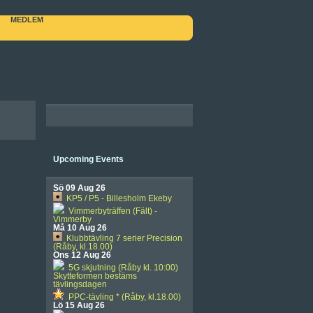
MEDLEM
Upcoming Events
Sö 09 Aug 26
KP5 / P5 - Billesholm Ekeby
Vimmerbyträffen (Fält) -
Vimmerby
Må 10 Aug 26
Klubbtävling 7 serier Precision
(Råby, kl.18.00)
Ons 12 Aug 26
5G skjutning (Råby kl. 10:00)
Skytteformen bestäms
tävlingsdagen
PPC-tävling * (Råby, kl.18.00)
Lö 15 Aug 26