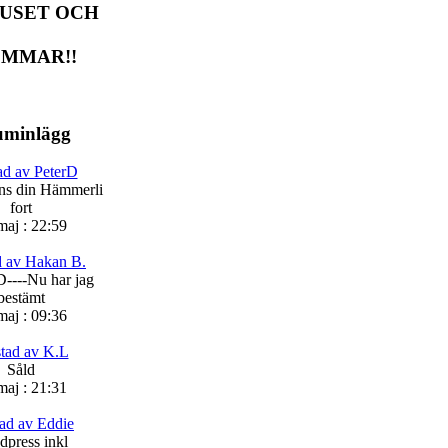
USET OCH
MMAR!!
uminlägg
ad av PeterD
nns din Hämmerli
fort
maj : 22:59
d av Hakan B.
----Nu har jag
bestämt
maj : 09:36
tad av K.L
Såld
maj : 21:31
ad av Eddie
dpress inkl