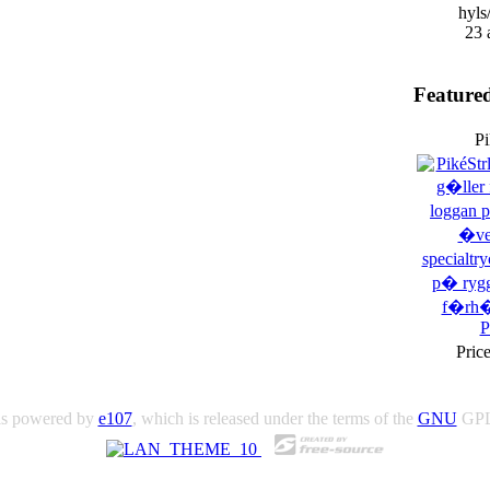
hyls
23 
Feature
Pi
Pric
 is powered by
e107
, which is released under the terms of the
GNU
GPL 