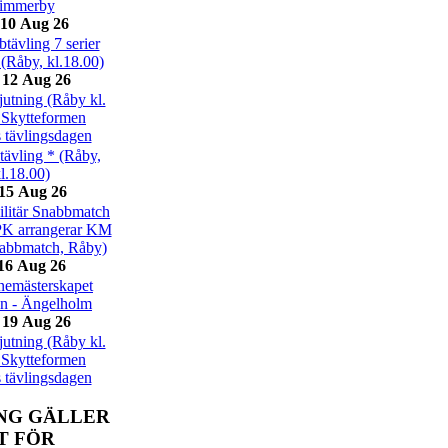
immerby
10 Aug 26
ävling 7 serier
 (Råby, kl.18.00)
 12 Aug 26
utning (Råby kl.
 Skytteformen
 tävlingsdagen
ävling * (Råby,
l.18.00)
15 Aug 26
itär Snabbmatch
PK arrangerar KM
nabbmatch, Råby)
16 Aug 26
emästerskapet
on - Ängelholm
 19 Aug 26
utning (Råby kl.
 Skytteformen
 tävlingsdagen
NG GÄLLER
T FÖR