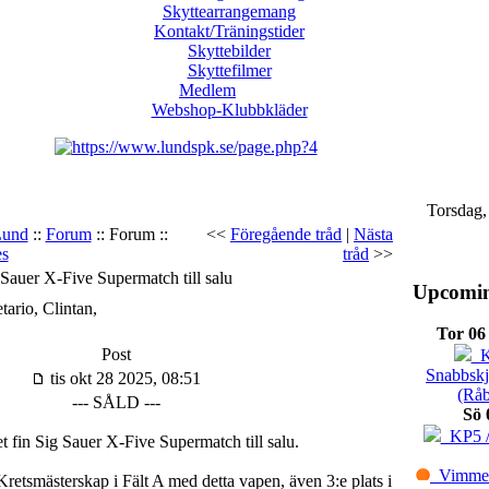
Skyttearrangemang
Kontakt/Träningstider
Skyttebilder
Skyttefilmer
Medlem
Webshop-Klubbkläder
Torsdag,
 Lund
::
Forum
:: Forum ::
<<
Föregående tråd
|
Nästa
es
tråd
>>
auer X-Five Supermatch till salu
Upcomin
rio, Clintan,
Tor 06
Post
Kl
Snabbskj
tis okt 28 2025, 08:51
(Råb
--- SÅLD ---
Sö 
KP5 / 
 fin Sig Sauer X-Five Supermatch till salu.
Vimmerb
 Kretsmästerskap i Fält A med detta vapen, även 3:e plats i