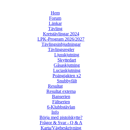
Hem
Forum
Länkar
Tävling
Kretstävlingar 2024
LPK-Program 2026/2027
Tävlingsinbjudningar
Tävlingsregler
Ljusskjutning
Skyttedart
Gåsaskjutning
Luciaskjutning
Poängjakten x2
Snubbyfält
Resultat
Resultat externa
Banserien
Fältserien
6-Klubbstävlan
Info
Börja med pistolskytte?
Frågor & Svar - Q & A
Karta/Vägbeskrivning