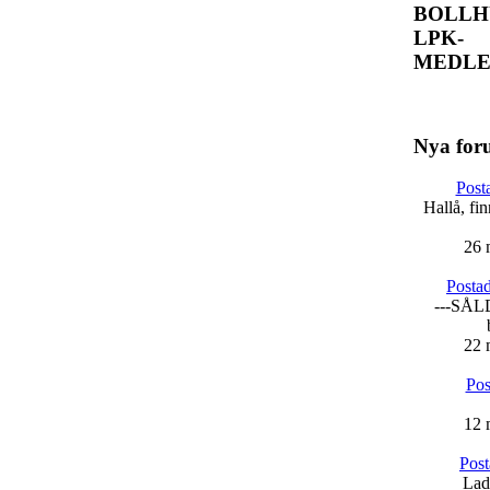
BOLLH
LPK-
MEDLE
Nya for
Post
Hallå, fi
26 
Posta
---SÅLD
22 
Pos
12 
Post
Lad