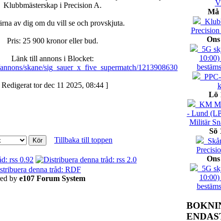
V
Klubbmästerskap i Precision A.
Må 
Klubbt
rna av dig om du vill se och provskjuta.
Precision
Ons
Pris: 25 900 kronor eller bud.
5G skj
10:00)
Länk till annons i Blocket:
bestäms
e/annons/skane/sig_sauer_x_five_supermatch/1213908630
PPC-t
 Redigerat tor dec 11 2025, 08:44 ]
k
Lö 
KM Mil
- Lund (L
Militär S
Sö 
Tillbaka till toppen
Skån
Precisi
Ons
5G skj
10:00)
ed by
e107 Forum System
bestäms
BOKNI
ENDAS