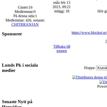
mån feb 13
2023, 09:21
Gäster:16
inlägg: 18
Hör gä
Medlemmar:0
På denna sida:1
Medlemmar: 426, senaste:
CHITRRANJAN
https://www.blocket.s
Sponsorer
[
Tillbaka till
toppen
Lunds Pk i sociala
Hoppa:
medier
Power
Senaste Nytt på
Hemsidan