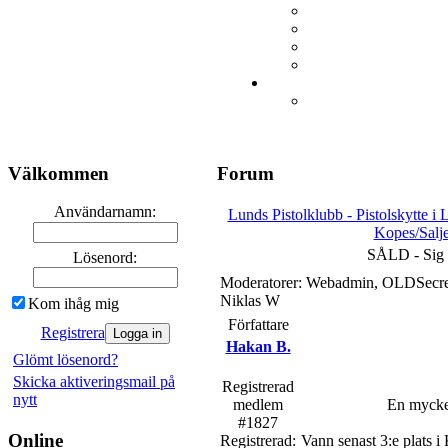
Välkommen
Forum
Användarnamn:
Lunds Pistolklubb - Pistolskytte i
Kopes/Salj
SÅLD - Sig S
Lösenord:
Moderatorer: Webadmin, OLDSecreta
Niklas W
Kom ihåg mig
Författare
Registrera
Hakan B.
Glömt lösenord?
Skicka aktiveringsmail på
Registrerad
nytt
medlem
En mycket
#1827
Online
Registrerad:
Vann senast 3:e plats i