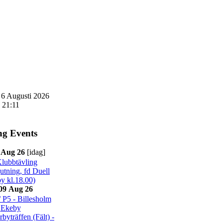
 6 Augusti 2026
21:11
g Events
 Aug 26
[idag]
ubbtävling
utning, fd Duell
y kl.18.00)
09 Aug 26
P5 - Billesholm
Ekeby
yträffen (Fält) -