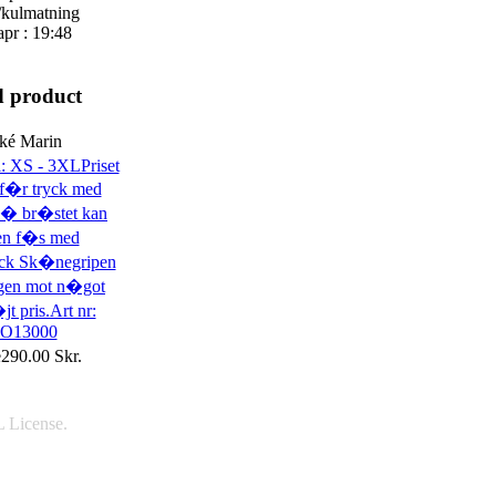
/kulmatning
apr : 19:48
d product
ké Marin
e290.00 Skr.
License.