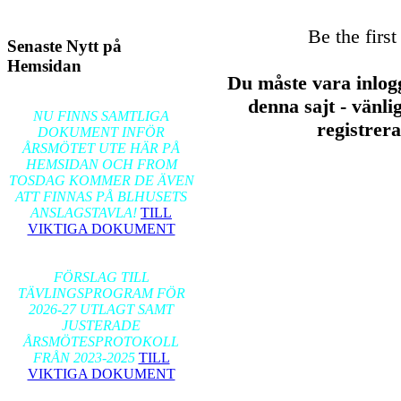
Be the firs
Senaste Nytt på
Hemsidan
Du måste vara inlog
2026-02-17
denna sajt - vänl
NU FINNS SAMTLIGA
registrer
DOKUMENT INFÖR
ÅRSMÖTET UTE HÄR PÅ
HEMSIDAN OCH FROM
TOSDAG KOMMER DE ÄVEN
ATT FINNAS PÅ BLHUSETS
ANSLAGSTAVLA!
TILL
VIKTIGA DOKUMENT
2026-01-24
FÖRSLAG TILL
TÄVLINGSPROGRAM FÖR
2026-27 UTLAGT SAMT
JUSTERADE
ÅRSMÖTESPROTOKOLL
FRÅN 2023-2025
TILL
VIKTIGA DOKUMENT