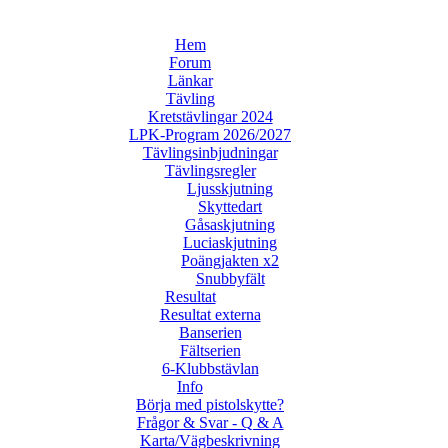
Hem
Forum
Länkar
Tävling
Kretstävlingar 2024
LPK-Program 2026/2027
Tävlingsinbjudningar
Tävlingsregler
Ljusskjutning
Skyttedart
Gåsaskjutning
Luciaskjutning
Poängjakten x2
Snubbyfält
Resultat
Resultat externa
Banserien
Fältserien
6-Klubbstävlan
Info
Börja med pistolskytte?
Frågor & Svar - Q & A
Karta/Vägbeskrivning