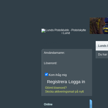
HEM
Välkommen
Lunds 
Användarnamn:
Du har 
Lösenord:
Kom ihåg mig
Registrera
Glömt lösenord?
Skicka aktiveringsmail på nytt
Online