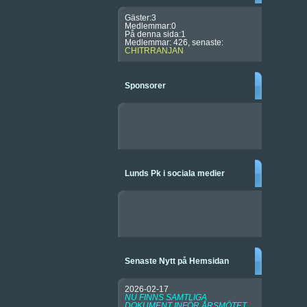
Gäster:3
Medlemmar:0
På denna sida:1
Medlemmar: 426, senaste:
CHITRRANJAN
Sponsorer
Lunds Pk i sociala medier
Senaste Nytt på Hemsidan
2026-02-17
NU FINNS SAMTLIGA
DOKUMENT INFÖR ÅRSMÖTET