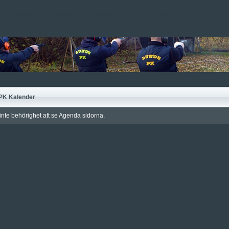
FORUM
LÄNKAR
TÄVLING
RESULTAT
INFO
M
PK Kalender
inte behörighet att se Agenda sidorna.