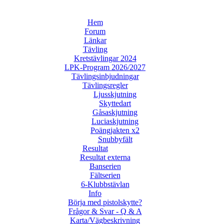
Hem
Forum
Länkar
Tävling
Kretstävlingar 2024
LPK-Program 2026/2027
Tävlingsinbjudningar
Tävlingsregler
Ljusskjutning
Skyttedart
Gåsaskjutning
Luciaskjutning
Poängjakten x2
Snubbyfält
Resultat
Resultat externa
Banserien
Fältserien
6-Klubbstävlan
Info
Börja med pistolskytte?
Frågor & Svar - Q & A
Karta/Vägbeskrivning