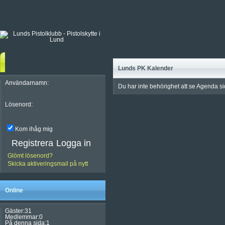
HEM
FORUM
LÄNKAR
Välkommen
Lunds PK Kalender
Användarnamn:
Du har inte behörighet att se Agenda s
Lösenord:
Kom ihåg mig
Registrera
Glömt lösenord?
Skicka aktiveringsmail på nytt
Online
Gäster:31
Medlemmar:0
På denna sida:1