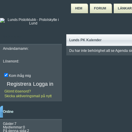
HEM
FORUM
LÄNKAR
Välkommen
Lunds PK Kalender
Användarnamn:
Du har inte behörighet att se Agenda s
Lösenord:
Kom ihåg mig
Registrera
Glömt lösenord?
Skicka aktiveringsmail på nytt
Online
Gäster:7
Medlemmar:0
På denna sida:2